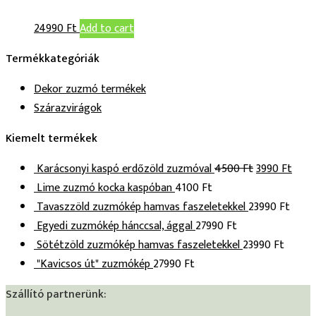
24990
Ft
Add to cart
Termékkategóriák
Dekor zuzmó termékek
Szárazvirágok
Kiemelt termékek
Karácsonyi kaspó erdőzöld zuzmóval
4500
Ft
3990
Ft
Lime zuzmó kocka kaspóban
4100
Ft
Tavaszzöld zuzmókép hamvas faszeletekkel
23990
Ft
Egyedi zuzmókép hánccsal, ággal
27990
Ft
Sötétzöld zuzmókép hamvas faszeletekkel
23990
Ft
"Kavicsos út" zuzmókép
27990
Ft
Szállító partnerünk: