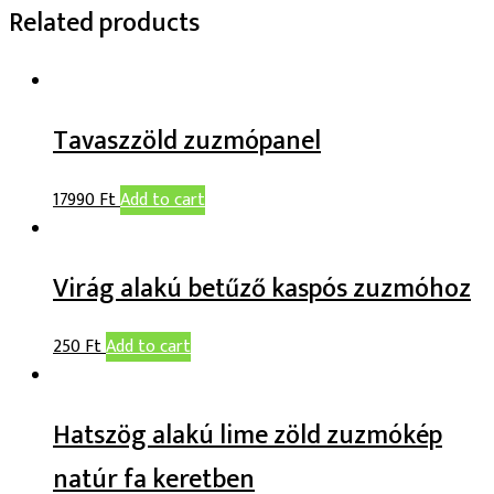
Related products
Tavaszzöld zuzmópanel
17990
Ft
Add to cart
Virág alakú betűző kaspós zuzmóhoz
250
Ft
Add to cart
Hatszög alakú lime zöld zuzmókép
natúr fa keretben