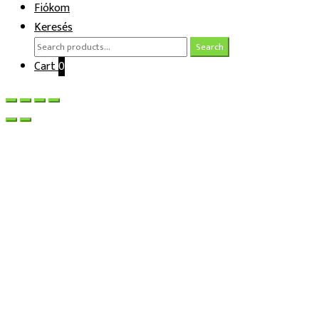
Fiókom
Keresés
Search
Search
for:
Cart
0