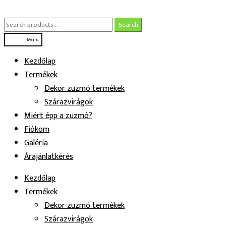
Ugrás
Kilépés
a
a
Search
Search
navigációhoz
tartalomba
for:
Menü
Kezdőlap
Termékek
Dekor zuzmó termékek
Szárazvirágok
Miért épp a zuzmó?
Fiókom
Galéria
Árajánlatkérés
Kezdőlap
Termékek
Dekor zuzmó termékek
Szárazvirágok