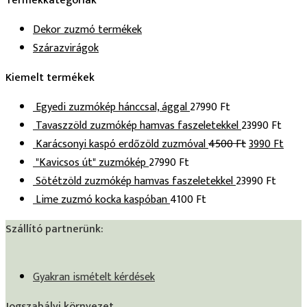
Termékkategóriák
Dekor zuzmó termékek
Szárazvirágok
Kiemelt termékek
Egyedi zuzmókép hánccsal, ággal
27990
Ft
Tavaszzöld zuzmókép hamvas faszeletekkel
23990
Ft
Karácsonyi kaspó erdőzöld zuzmóval
4500
Ft
3990
Ft
"Kavicsos út" zuzmókép
27990
Ft
Sötétzöld zuzmókép hamvas faszeletekkel
23990
Ft
Lime zuzmó kocka kaspóban
4100
Ft
Szállító partnerünk:
Gyakran ismételt kérdések
Jogszabályi környezet