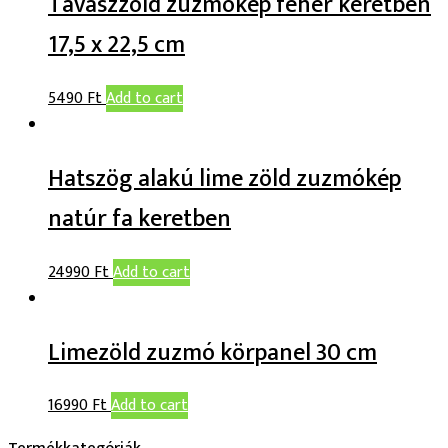
Tavaszzöld zuzmókép fehér keretben
17,5 x 22,5 cm
5490
Ft
Add to cart
Hatszög alakú lime zöld zuzmókép
natúr fa keretben
24990
Ft
Add to cart
Limezöld zuzmó körpanel 30 cm
16990
Ft
Add to cart