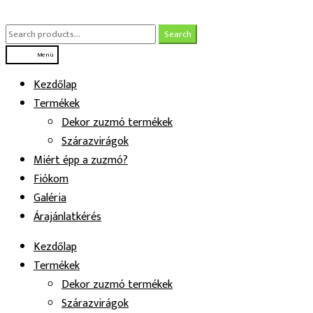
Ugrás
Kilépés
a
a
Search
Search
navigációhoz
tartalomba
for:
Menü
Kezdőlap
Termékek
Dekor zuzmó termékek
Szárazvirágok
Miért épp a zuzmó?
Fiókom
Galéria
Árajánlatkérés
Kezdőlap
Termékek
Dekor zuzmó termékek
Szárazvirágok