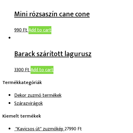
Mini rózsaszín cane cone
990
Ft
Add to cart
Barack szárított lagurusz
3300
Ft
Add to cart
Termékkategóriák
Dekor zuzmó termékek
Szárazvirágok
Kiemelt termékek
"Kavicsos út" zuzmókép
27990
Ft