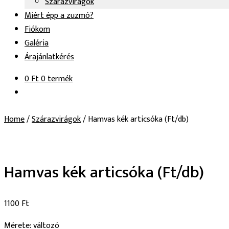
Szárazvirágok
Miért épp a zuzmó?
Fiókom
Galéria
Árajánlatkérés
0
Ft
0 termék
Home
/
Szárazvirágok
/
Hamvas kék articsóka (Ft/db)
Hamvas kék articsóka (Ft/db)
1100
Ft
Mérete: változó