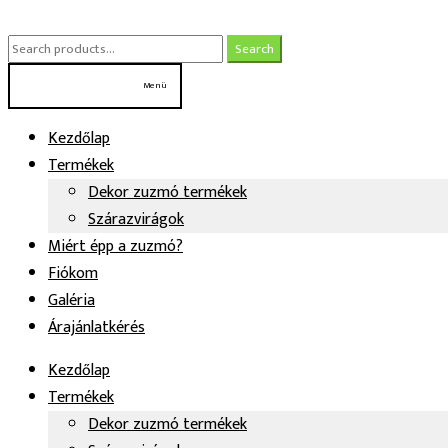
Ugrás
Kilépés
a
a
Search
Search
navigációhoz
tartalomba
for:
Menü
Kezdőlap
Termékek
Dekor zuzmó termékek
Szárazvirágok
Miért épp a zuzmó?
Fiókom
Galéria
Árajánlatkérés
Kezdőlap
Termékek
Dekor zuzmó termékek