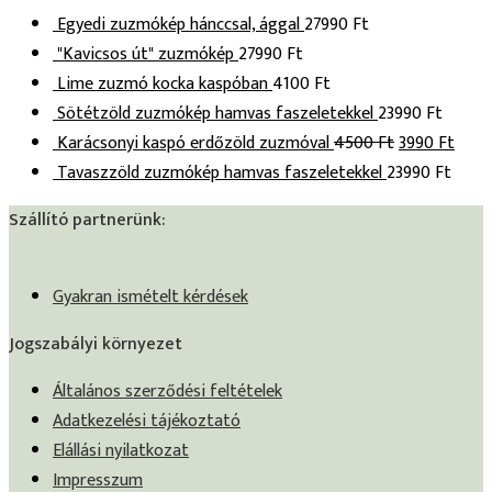
Egyedi zuzmókép hánccsal, ággal
27990
Ft
"Kavicsos út" zuzmókép
27990
Ft
Lime zuzmó kocka kaspóban
4100
Ft
Sötétzöld zuzmókép hamvas faszeletekkel
23990
Ft
Karácsonyi kaspó erdőzöld zuzmóval
4500
Ft
3990
Ft
Tavaszzöld zuzmókép hamvas faszeletekkel
23990
Ft
Szállító partnerünk:
Gyakran ismételt kérdések
Jogszabályi környezet
Általános szerződési feltételek
Adatkezelési tájékoztató
Elállási nyilatkozat
Impresszum