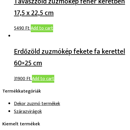
Tavaszzöld zuzmókép fehér keretben
17,5 x 22,5 cm
5490
Ft
Add to cart
Erdőzöld zuzmókép fekete fa kerettel
60×25 cm
31900
Ft
Add to cart
Termékkategóriák
Dekor zuzmó termékek
Szárazvirágok
Kiemelt termékek