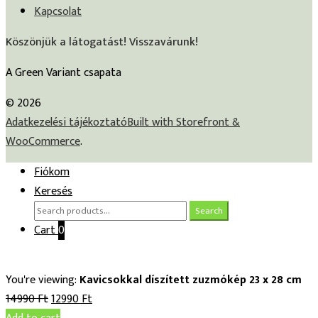
Kapcsolat
Köszönjük a látogatást! Visszavárunk!
A Green Variant csapata
© 2026
Adatkezelési tájékoztató
Built with Storefront &
WooCommerce
.
Fiókom
Keresés
Search
Search
for:
Cart
0
You're viewing:
Kavicsokkal díszített zuzmókép 23 x 28 cm
14990
Ft
12990
Ft