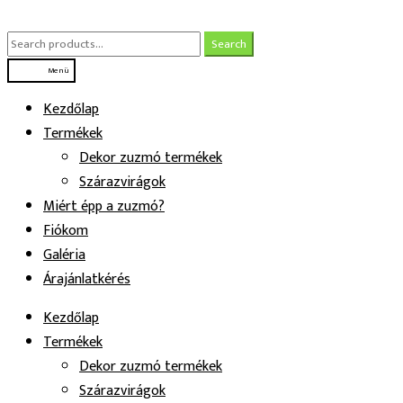
Ugrás
Kilépés
a
a
Search
Search
navigációhoz
tartalomba
for:
Menü
Kezdőlap
Termékek
Dekor zuzmó termékek
Szárazvirágok
Miért épp a zuzmó?
Fiókom
Galéria
Árajánlatkérés
Kezdőlap
Termékek
Dekor zuzmó termékek
Szárazvirágok