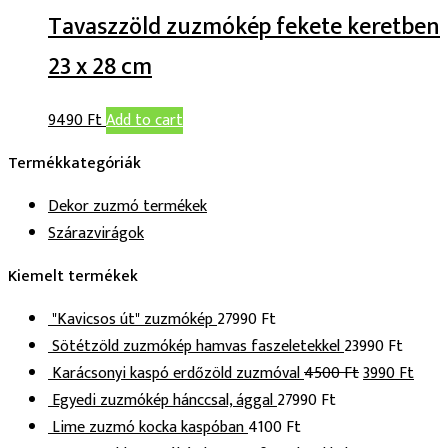
Tavaszzöld zuzmókép fekete keretben
23 x 28 cm
9490
Ft
Add to cart
Termékkategóriák
Dekor zuzmó termékek
Szárazvirágok
Kiemelt termékek
"Kavicsos út" zuzmókép
27990
Ft
Sötétzöld zuzmókép hamvas faszeletekkel
23990
Ft
Karácsonyi kaspó erdőzöld zuzmóval
4500
Ft
3990
Ft
Egyedi zuzmókép hánccsal, ággal
27990
Ft
Lime zuzmó kocka kaspóban
4100
Ft