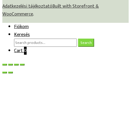
Adatkezelési tájékoztató
Built with Storefront &
WooCommerce
.
Fiókom
Keresés
Search
Search
for:
Cart
0