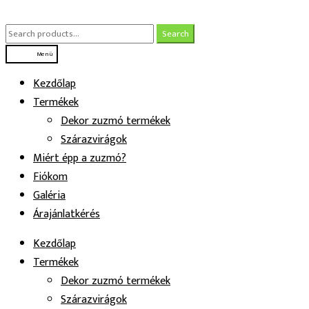
Ugrás
Kilépés
a
a
Search
Search
navigációhoz
tartalomba
for:
Menü
Kezdőlap
Termékek
Dekor zuzmó termékek
Szárazvirágok
Miért épp a zuzmó?
Fiókom
Galéria
Árajánlatkérés
Kezdőlap
Termékek
Dekor zuzmó termékek
Szárazvirágok