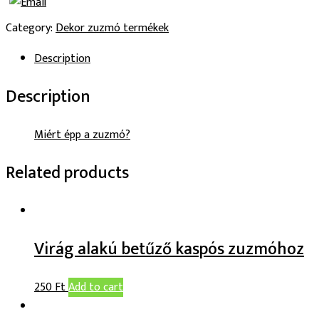
keretben
Category:
Dekor zuzmó termékek
17,5
x
Description
22,5
cm
Description
quantity
Miért épp a zuzmó?
Related products
Virág alakú betűző kaspós zuzmóhoz
250
Ft
Add to cart