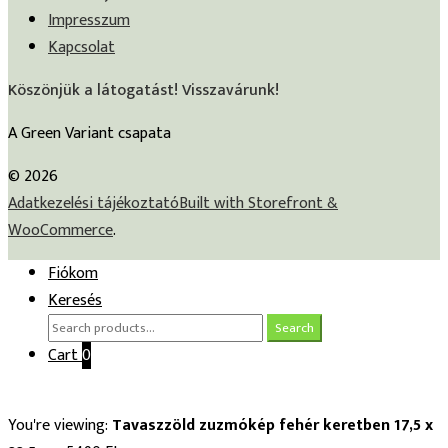
Impresszum
Kapcsolat
Köszönjük a látogatást! Visszavárunk!
A Green Variant csapata
© 2026
Adatkezelési tájékoztató
Built with Storefront &
WooCommerce
.
Fiókom
Keresés
Search
Search
for:
Cart
0
You're viewing:
Tavaszzöld zuzmókép fehér keretben 17,5 x