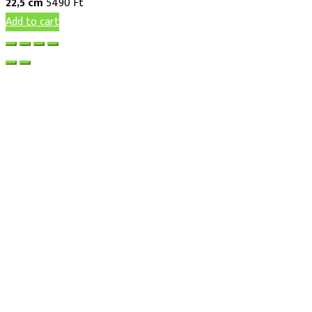
22,5 cm
5490
Ft
Add to cart