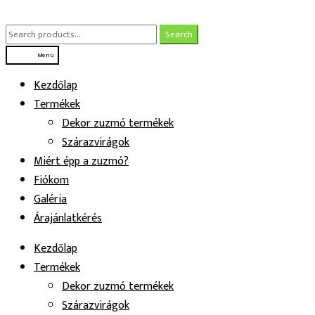
Ugrás
Kilépés
a
a
Search
Search
navigációhoz
tartalomba
for:
Menü
Kezdőlap
Termékek
Dekor zuzmó termékek
Szárazvirágok
Miért épp a zuzmó?
Fiókom
Galéria
Árajánlatkérés
Kezdőlap
Termékek
Dekor zuzmó termékek
Szárazvirágok