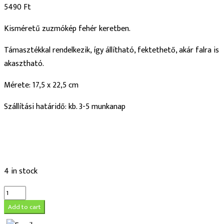
5490
Ft
Kisméretű zuzmókép fehér keretben.
Támasztékkal rendelkezik, így állítható, fektethető, akár falra is
akasztható.
Mérete: 17,5 x 22,5 cm
Szállítási határidő: kb. 3-5 munkanap
4 in stock
Tavaszzöld
zuzmókép
Add to cart
fehér