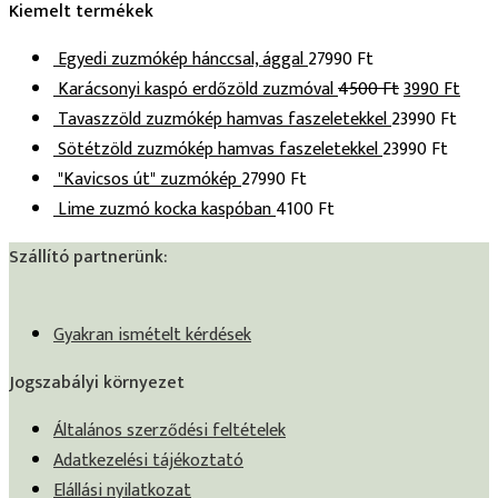
Kiemelt termékek
Egyedi zuzmókép hánccsal, ággal
27990
Ft
Karácsonyi kaspó erdőzöld zuzmóval
4500
Ft
3990
Ft
Tavaszzöld zuzmókép hamvas faszeletekkel
23990
Ft
Sötétzöld zuzmókép hamvas faszeletekkel
23990
Ft
"Kavicsos út" zuzmókép
27990
Ft
Lime zuzmó kocka kaspóban
4100
Ft
Szállító partnerünk:
Gyakran ismételt kérdések
Jogszabályi környezet
Általános szerződési feltételek
Adatkezelési tájékoztató
Elállási nyilatkozat